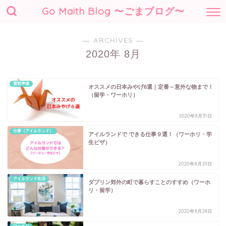
Go Maith Blog 〜ごまブログ〜
― ARCHIVES ―
2020年 8月
渡航準備
オススメの日本みやげ6選｜定番～意外な物まで！
（留学・ワーホリ）
2020年8月31日
仕事（アイルランド）
アイルランドで できる仕事９選！（ワーホリ・学
生ビザ）
2020年8月29日
アイルランド生活
ダブリン郊外の町で暮らすことのすすめ（ワーホ
リ・留学）
2020年8月28日