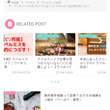
HOME
ワーホリ
アイルランド生活
アイルランドのダブルペイとは？バンクホリデーはお得な日だった！
RELATED POST
ホリ
仕事（アイルランド）
アイルランド生活
CV作成】スペルミス
アイルランドで仕事が見
本当にあったクレジ
防ぐコツ｜ワーホリ、
つからないなら〇〇に応
カードのトラブル（
学留学
募しよう！【ワーホリ】
生活）
2022年4月13日
2020年7月6日
2020年8
海外留学保険って必要？おすすめ保険を
ご紹介（ワーホリ・留学）