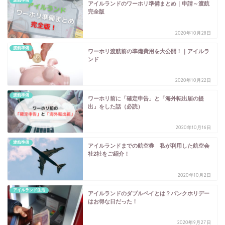
渡航準備
アイルランドのワーホリ準備まとめ｜申請～渡航
完全版
2020年10月28日
渡航準備
ワーホリ渡航前の準備費用を大公開！｜アイルラ
ンド
2020年10月22日
渡航準備
ワーホリ前に「確定申告」と「海外転出届の提
出」をした話（必読）
2020年10月16日
渡航準備
アイルランドまでの航空券 私が利用した航空会
社2社をご紹介！
2020年10月2日
アイルランド生活
アイルランドのダブルペイとは？バンクホリデー
はお得な日だった！
2020年9月27日